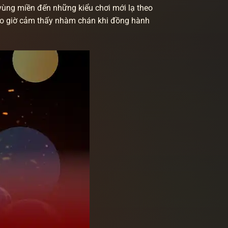
ùng miền đến những kiểu chơi mới lạ theo
bao giờ cảm thấy nhàm chán khi đồng hành