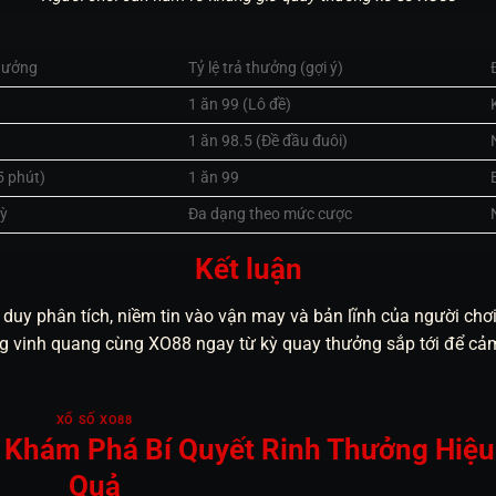
hưởng
Tỷ lệ trả thưởng (gợi ý)
1 ăn 99 (Lô đề)
1 ăn 98.5 (Đề đầu đuôi)
5 phút)
1 ăn 99
kỳ
Đa dạng theo mức cược
Kết luận
ư duy phân tích, niềm tin vào vận may và bản lĩnh của người chơ
ng vinh quang cùng XO88 ngay từ kỳ quay thưởng sắp tới để cảm
XỔ SỐ XO88
Khám Phá Bí Quyết Rinh Thưởng Hiệu
Quả