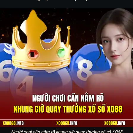
Người chơi cần nắm rõ khung giờ quay thưởng xổ số XO88