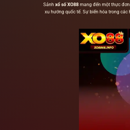
Sảnh
xổ số XO88
mang đến một thực đơn g
xu hướng quốc tế. Sự biến hóa trong các