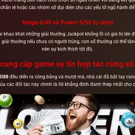
 chẵn lẻ hoặc các nhóm số đại diện cho các yếu tố ngũ hành để
Mega 6/45 và Power 6/55 tự chọn
 khao khát những giải thưởng Jackpot khổng lồ có giá trị lên 
n giải thưởng nếu chưa có người trúng, con số thưởng có thể tă
nên sự kích thích tột độ.
cung cấp game uy tín hợp tác cùng x
XO88
đều diễn ra công bằng và mượt mà, nhà cái đã bắt tay cùng
 các đối tác này chính là lời khẳng định đanh thép nhất cho ch