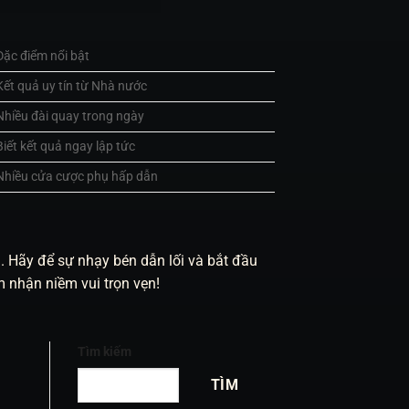
Đặc điểm nổi bật
Kết quả uy tín từ Nhà nước
Nhiều đài quay trong ngày
Biết kết quả ngay lập tức
Nhiều cửa cược phụ hấp dẫn
i. Hãy để sự nhạy bén dẫn lối và bắt đầu
 nhận niềm vui trọn vẹn!
Tìm kiếm
TÌM