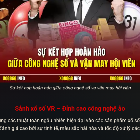
Sự kết hợp hoàn hảo giữa công nghệ số và vận may hội viên
Sảnh xổ số VR – Đỉnh cao công nghệ ảo
ụng các thuật toán ngẫu nhiên hiện đại vào các sản phẩm xổ số 
ánh giá cao bởi sự tinh tế, màu sắc hài hòa và tốc độ xử lý cá