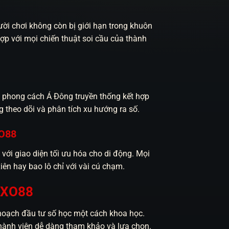
ời chơi không còn bị giới hạn trong khuôn
ợp với mọi chiến thuật soi cầu của thành
m phong cách Á Đông truyền thống kết hợp
g theo dõi và phân tích xu hướng ra số.
XO88
ới giao diện tối ưu hóa cho di động. Mọi
iên hay bao lô chỉ với vài cú chạm.
ố XO88
ế hoạch đầu tư số học một cách khoa học.
hành viên dễ dàng tham khảo và lựa chọn.