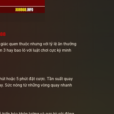
O88
 giác quen thuộc nhưng với tỷ lệ ăn thưởng
n 3 hay bao lô với luật chơi cực kỳ minh
phút hoặc 5 phút đặt cược. Tần suất quay
gày. Sức nóng từ những vòng quay nhanh
 biến hóa khôn lường và cực kỳ sôi động.