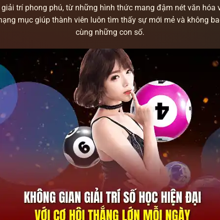
iải trí phong phú, từ những hình thức mang đậm nét văn hóa v
 hạng mục giúp thành viên luôn tìm thấy sự mới mẻ và không 
cùng những con số.