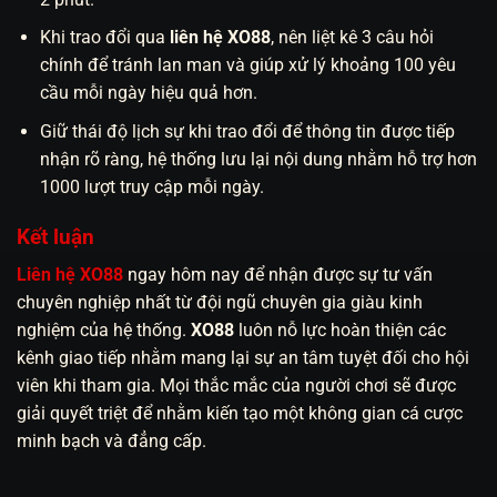
Khi trao đổi qua
liên hệ XO88
, nên liệt kê 3 câu hỏi
chính để tránh lan man và giúp xử lý khoảng 100 yêu
cầu mỗi ngày hiệu quả hơn.
Giữ thái độ lịch sự khi trao đổi để thông tin được tiếp
nhận rõ ràng, hệ thống lưu lại nội dung nhằm hỗ trợ hơn
1000 lượt truy cập mỗi ngày.
Kết luận
Liên hệ XO88
ngay hôm nay để nhận được sự tư vấn
chuyên nghiệp nhất từ đội ngũ chuyên gia giàu kinh
nghiệm của hệ thống.
XO88
luôn nỗ lực hoàn thiện các
kênh giao tiếp nhằm mang lại sự an tâm tuyệt đối cho hội
viên khi tham gia. Mọi thắc mắc của người chơi sẽ được
giải quyết triệt để nhằm kiến tạo một không gian cá cược
minh bạch và đẳng cấp.