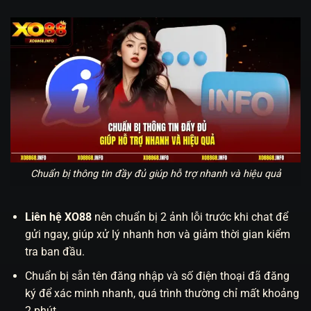
Chuẩn bị thông tin đầy đủ giúp hỗ trợ nhanh và hiệu quả
Liên hệ XO88
nên chuẩn bị 2 ảnh lỗi trước khi chat để
gửi ngay, giúp xử lý nhanh hơn và giảm thời gian kiểm
tra ban đầu.
Chuẩn bị sẵn tên đăng nhập và số điện thoại đã đăng
ký để xác minh nhanh, quá trình thường chỉ mất khoảng
2 phút.