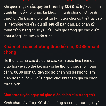
Khi quên mật khẩu, quy trình
liên hệ XO88
hỗ trợ xác minh
danh tính để khôi phục tài khoản nhanh chóng hơn bình
thường. Chỉ khoảng 5 phút xử lý, người chơi có thể truy cập
lại hệ thống với đầy đủ dữ liệu cũ ban đầu. Bộ phận kỹ
thuật xử lý hàng chục yêu cầu mỗi giờ trong giờ cao điểm
hoạt động liên tục và ổn định.
Khám phá các phương thức liên hệ XO88 nhanh
chóng
Hệ thống cung cấp đa dạng các kênh giao tiếp hiện đại
giúp hội viên có thể kết nối với hệ thống trong mọi hoàn
cảnh. XO88 luôn ưu tiên tốc độ phản hồi để không làm
gián đoạn cuộc vui của người chơi khi tham gia cá cược
trực tuyến.
Chat trực tuyến ngay tại giao diện chính của trang chủ
Kênh chat này được 90 khách hàng sử dụng thường xuyên