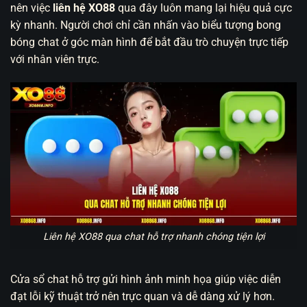
nên việc
liên hệ XO88
qua đây luôn mang lại hiệu quả cực
kỳ nhanh. Người chơi chỉ cần nhấn vào biểu tượng bong
bóng chat ở góc màn hình để bắt đầu trò chuyện trực tiếp
với nhân viên trực.
Liên hệ XO88 qua chat hỗ trợ nhanh chóng tiện lợi
Cửa sổ chat hỗ trợ gửi hình ảnh minh họa giúp việc diễn
đạt lỗi kỹ thuật trở nên trực quan và dễ dàng xử lý hơn.