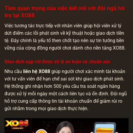
Tầm quan trọng của việc kết nối với đội ngũ hỗ
trợ tại XO88
Việc tương tác trực tiếp với nhân viên giúp hội viên xử lý
dứt điểm các lỗi phát sinh về kỹ thuật hoặc giao dịch tiền
tệ. Đây chính là yếu tố then chốt tạo nên sự tin tưởng bền
vững của cộng đồng người chơi dành cho nền tảng XO88.
Giao dịch nạp rút được xử lý an toàn và chuẩn xác
Nhu cầu
liên hệ XO88
giúp người chơi xác minh tài khoản
với tư vấn viên để hạn chế sai sót khi giao dịch phát sinh.
Hệ thống ghi nhận hơn 500 yêu cầu tra soát ngân hàng
được xử lý mỗi ngày một cách liên tục và ổn định. Đội ngũ
hỗ trợ cung cấp thông tin tài khoản chuẩn để giảm rủi ro
gửi nhầm trong mọi giao dịch thực hiện.