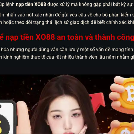
iúp lệnh
nạp tiền XO88
được xử lý mà không gặp phải bất kỳ sự 
ần nhấn vào nút xác nhận để gửi yêu cầu về cho bộ phận kiểm so
hoặc theo dõi trạng thái lịch sử giao dịch để biết chính xác k
ể nạp tiền XO88 an toàn và thành côn
 hóa nhưng người dùng vẫn cần lưu ý một số vấn đề mang tính k
kinh nghiệm thực tế của rất nhiều thành viên lâu năm nhằm giả