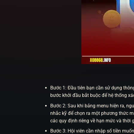
Bước 1: Đầu tiên bạn cần sử dụng thông 
bước khởi đầu bắt buộc để hệ thống xác
Bước 2: Sau khi bảng menu hiện ra, ng
nhắc kỹ để chọn ra một phương thức mà 
các quy định riêng về hạn mức và thời g
Bước 3: Hội viên cần nhập số tiền muốn