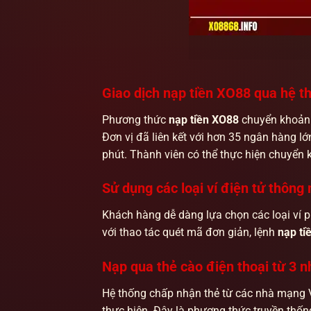
Giao dịch nạp tiền XO88 qua hệ th
Phương thức
nạp tiền XO88
chuyển khoản n
Đơn vị đã liên kết với hơn 35 ngân hàng l
phút. Thành viên có thể thực hiện chuyển
Sử dụng các loại ví điện tử thông 
Khách hàng dễ dàng lựa chọn các loại ví 
với thao tác quét mã đơn giản, lệnh
nạp ti
Nạp qua thẻ cào điện thoại từ 3 
Hệ thống chấp nhận thẻ từ các nhà mạng 
thực hiện. Đây là phương thức truyền thốn