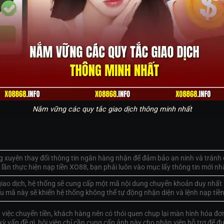
Nắm vững các quy tắc giao dịch thông minh nhất
 xuyên thay đổi thông tin ngân hàng nhận để đảm bảo an ninh và tránh
 lần thực hiện nạp tiền XO88, bạn phải luôn vào mục lấy thông tin mới nh
giao dịch, hệ thống sẽ cung cấp một mã nội dung chuyển khoản duy nhất 
ếu mã này sẽ khiến hệ thống không thể tự động nhận diện và lệnh nạp tiền
 việc chuyển tiền, khách hàng nên có thói quen chụp lại màn hình hóa đơn
kỳ vấn đề gì, hội viên chỉ cần cung cấp ảnh này cho nhân viên hỗ trợ để đ