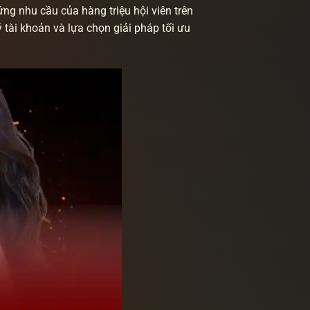
ng nhu cầu của hàng triệu hội viên trên
tài khoản và lựa chọn giải pháp tối ưu