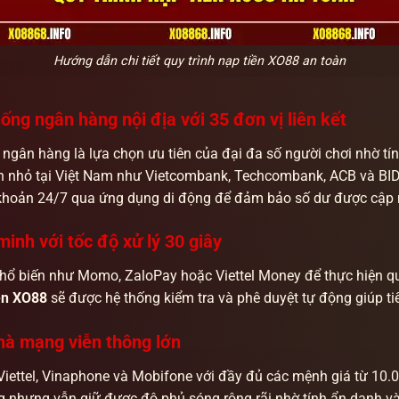
Hướng dẫn chi tiết quy trình nạp tiền XO88 an toàn
ống ngân hàng nội địa với 35 đơn vị liên kết
gân hàng là lựa chọn ưu tiên của đại đa số người chơi nhờ tí
ớn nhỏ tại Việt Nam như Vietcombank, Techcombank, ACB và BIDV
 khoản 24/7 qua ứng dụng di động để đảm bảo số dư được cập 
minh với tốc độ xử lý 30 giây
phổ biến như Momo, ZaloPay hoặc Viettel Money để thực hiện q
ền XO88
sẽ được hệ thống kiểm tra và phê duyệt tự động giúp tiế
nhà mạng viễn thông lớn
Viettel, Vinaphone và Mobifone với đầy đủ các mệnh giá từ 10
g nhưng vẫn giữ được độ phủ sóng rộng rãi nhờ tính ẩn danh và s