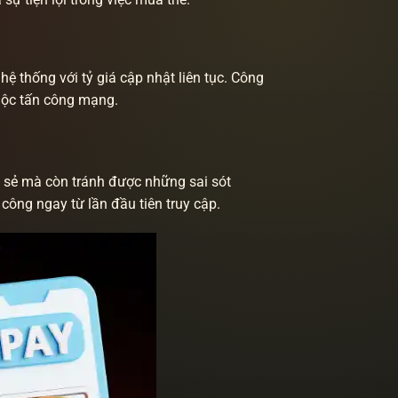
ệ thống với tỷ giá cập nhật liên tục. Công
uộc tấn công mạng.
ôn sẻ mà còn tránh được những sai sót
 công ngay từ lần đầu tiên truy cập.