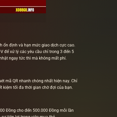
nh ổn định và hạn mức giao dịch cực cao.
 để xử lý các yêu cầu chỉ trong 3 đến 5
nhật ngay tức thì mà không mất phí.
uét mã QR nhanh chóng nhất hiện nay. Chỉ
t kiệm tối đa thời gian chờ đợi của bạn.
.000 Đồng cho đến 500.000 Đồng mỗi lần
ự tiện lợi trong việc mua thẻ.