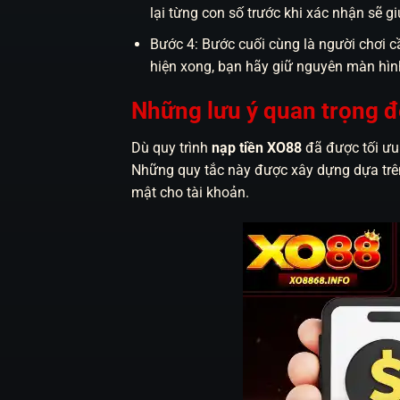
lại từng con số trước khi xác nhận sẽ g
Bước 4: Bước cuối cùng là người chơi c
hiện xong, bạn hãy giữ nguyên màn hình 
Những lưu ý quan trọng đ
Dù quy trình
nạp tiền XO88
đã được tối ưu
Những quy tắc này được xây dựng dựa trên 
mật cho tài khoản.