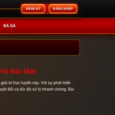
ĐĂNG KÝ
ĐĂNG NHẬP
ĐÁ GÀ
 Và Bảo Mật
i trí trực tuyến này. Với sự phát triển
yệt đối và tốc độ xử lý nhanh chóng. Bài