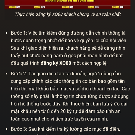
Thực hiện đăng ký XO88 nhanh chóng và an toàn nhất
Bước 1: Việc tìm kiếm đúng đường dẫn chính thống là
bước quan trọng nhất để bảo vệ quyền lợi của hội viên.
Sau khi giao diện hiện ra, khách hàng sẽ dễ dàng nhìn
thấy nút chức năng nằm ở góc phải màn hình để bắt
đầu quá trình
đăng ký XO88
một cách hợp lệ.
Bước 2: Tại giao diện tạo tài khoản, người dùng cần
cung cấp chính xác các thông tin cơ bản bao gồm tên
hiển thị, mật khẩu bảo mật và số điện thoại liên lạc. Các
thông số này phải là thông tin chưa từng được sử dụng
trên hệ thống trước đây. Khi thực hiện, bạn lưu ý độ dài
mật khẩu nên từ 8 đến 20 ký tự để đảm bảo tính an
toàn cao nhất cho ví tiền trực tuyến của mình.
Bước 3: Sau khi kiểm tra kỹ lưỡng các mục đã điền,