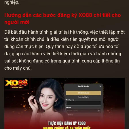
nghiệp.
Hướng dẫn các bước đăng ký XO88 chi tiết cho
người mới
Để bắt đầu hành trình giải trí tại hệ thống, việc thiết lập một
tài khoản chính chủ là điều kiện tiên quyết mà mỗi người
dùng cần thực hiện. Quy trình này đã được tối ưu hóa tối
đa, giúp các thành viên tiết kiệm thời gian và tránh những
sai sót không đáng có trong quá trình cung cấp thông tin
cho máy chủ.