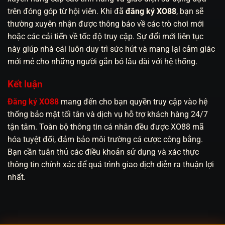
trên đóng góp từ hội viên. Khi đã
đăng ký XO88
, bạn sẽ
thường xuyên nhận được thông báo về các trò chơi mới
hoặc các cải tiến về tốc độ truy cập. Sự đổi mới liên tục
này giúp nhà cái luôn duy trì sức hút và mang lại cảm giác
mới mẻ cho những người gắn bó lâu dài với hệ thống.
Kết luận
Đăng ký XO88
mang đến cho bạn quyền truy cập vào hệ
thống bảo mật tối tân và dịch vụ hỗ trợ khách hàng 24/7
tận tâm. Toàn bộ thông tin cá nhân đều được XO88 mã
hóa tuyệt đối, đảm bảo môi trường cá cược công bằng.
Bạn cần tuân thủ các điều khoản sử dụng và xác thực
thông tin chính xác để quá trình giao dịch diễn ra thuận lợi
nhất.