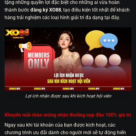
tặng những quyền lợi đặc biệt cho những ai vừa hoàn
thành bước
đăng ký XO88
, tạo điều kiện tốt nhất để khách
hàng trải nghiệm các loại hình giải trí đa dạng tại đây.
Lợi ích nhận được sau khi kích hoạt hội viên
Khuyến mãi chào mừng nhận thưởng nạp đầu 100% giá trị
Ngay sau khi tài khoản của bạn được kích hoạt, các
chương trình ưu đãi dành cho người mới sẽ tự động hiển