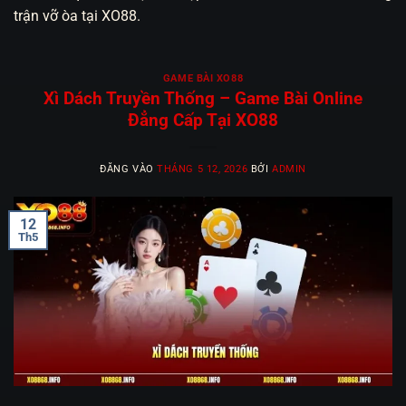
trận vỡ òa tại XO88.
GAME BÀI XO88
Xì Dách Truyền Thống – Game Bài Online
Đẳng Cấp Tại XO88
ĐĂNG VÀO
THÁNG 5 12, 2026
BỞI
ADMIN
12
Th5