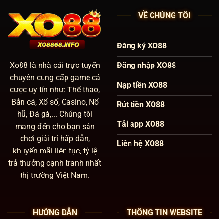
VỀ CHÚNG TÔI
Đăng ký XO88
Xo88 là nhà cái trực tuyến
Đăng nhập XO88
chuyên cung cấp game cá
Nạp tiền XO88
cược uy tín như: Thể thao,
Bắn cá, Xổ số, Casino, Nổ
Rút tiền XO88
hũ, Đá gà,... Chúng tôi
Tải app XO88
mang đến cho bạn sân
chơi giải trí hấp dẫn,
Liên hệ XO88
khuyến mãi liên tục, tỷ lệ
trả thưởng cạnh tranh nhất
thị trường Việt Nam.
HƯỚNG DẪN
THÔNG TIN WEBSITE