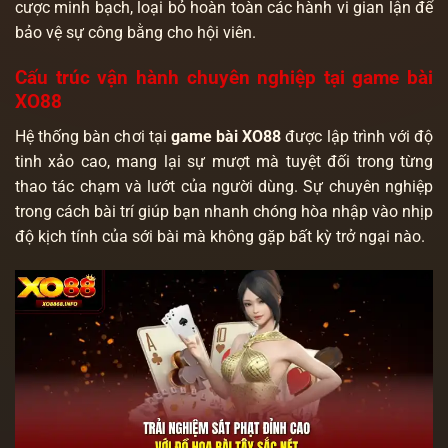
cược minh bạch, loại bỏ hoàn toàn các hành vi gian lận để
bảo vệ sự công bằng cho hội viên.
Cấu trúc vận hành chuyên nghiệp tại game bài
XO88
Hệ thống bàn chơi tại
game bài XO88
được lập trình với độ
tinh xảo cao, mang lại sự mượt mà tuyệt đối trong từng
thao tác chạm và lướt của người dùng. Sự chuyên nghiệp
trong cách bài trí giúp bạn nhanh chóng hòa nhập vào nhịp
độ kịch tính của sới bài mà không gặp bất kỳ trở ngại nào.