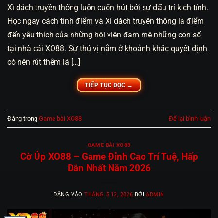
Xì dách truyền thống luôn cuốn hút bởi sự đấu trí kịch tính.
Học ngay cách tính điểm và Xì dách truyền thống là điểm
đến yêu thích của những hội viên đam mê những con số
tại nhà cái XO88. Sự thú vị nằm ở khoảnh khắc quyết định
có nên rút thêm lá […]
TIẾP TỤC ĐỌC
→
Đăng trong
Game bài XO88
Để lại bình luận
GAME BÀI XO88
Cờ Úp XO88 – Game Đỉnh Cao Trí Tuệ, Hấp
Dẫn Nhất Năm 2026
ĐĂNG VÀO
THÁNG 5 12, 2026
BỞI
ADMIN