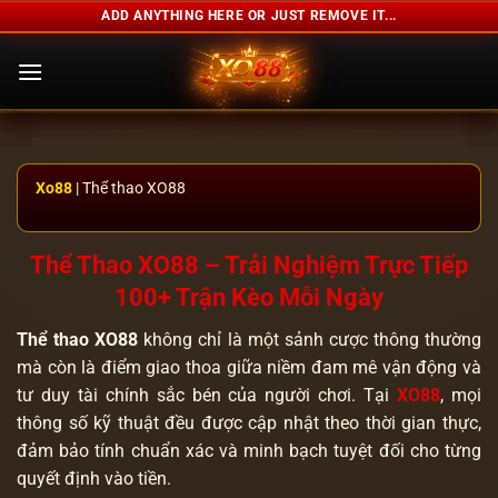
Bỏ
ADD ANYTHING HERE OR JUST REMOVE IT...
qua
nội
dung
Xo88
|
Thể thao XO88
Thể Thao XO88 – Trải Nghiệm Trực Tiếp
100+ Trận Kèo Mỗi Ngày
Thể thao XO88
không chỉ là một sảnh cược thông thường
mà còn là điểm giao thoa giữa niềm đam mê vận động và
tư duy tài chính sắc bén của người chơi. Tại
XO88
, mọi
thông số kỹ thuật đều được cập nhật theo thời gian thực,
đảm bảo tính chuẩn xác và minh bạch tuyệt đối cho từng
quyết định vào tiền.