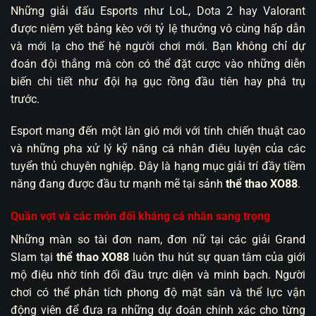
Những giải đấu Esports như LoL, Dota 2 hay Valorant
được niêm yết bảng kèo với tỷ lệ thưởng vô cùng hấp dẫn
và mới lạ cho thế hệ người chơi mới. Bạn không chỉ dự
đoán đội thắng mà còn có thể đặt cược vào những diễn
biến chi tiết như đội hạ gục rồng đầu tiên hay phá trụ
trước.
Esport mang đến một làn gió mới với tính chiến thuật cao
và những pha xử lý kỹ năng cá nhân điêu luyện của các
tuyển thủ chuyên nghiệp. Đây là hạng mục giải trí đầy tiềm
năng đang được đầu tư mạnh mẽ tại sảnh
thể thao XO88
.
Quần vợt và các môn đối kháng cá nhân sang trọng
Những màn so tài đơn nam, đơn nữ tại các giải Grand
Slam tại
thể thao XO88
luôn thu hút sự quan tâm của giới
mộ điệu nhờ tính đối đầu trực diện và minh bạch. Người
chơi có thể phân tích phong độ mặt sân và thể lực vận
động viên để đưa ra những dự đoán chính xác cho từng