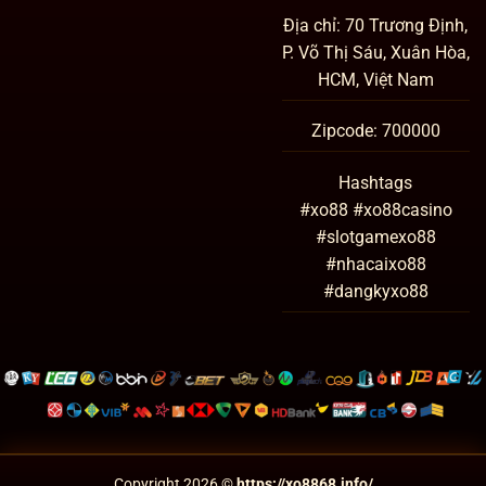
Địa chỉ: 70 Trương Định,
P. Võ Thị Sáu, Xuân Hòa,
HCM, Việt Nam
Zipcode: 700000
Hashtags
#xo88 #xo88casino
#slotgamexo88
#nhacaixo88
#dangkyxo88
Copyright 2026 ©
https://xo8868.info/