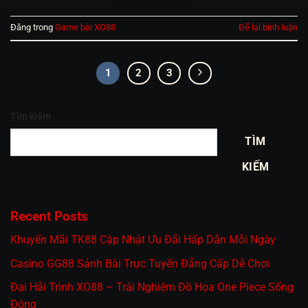
Đăng trong
Game bài XO88
Để lại bình luận
1
2
3
Tìm kiếm
TÌM
KIẾM
Recent Posts
Khuyến Mãi TK88 Cập Nhật Ưu Đãi Hấp Dẫn Mỗi Ngày
Casino GG88 Sảnh Bài Trực Tuyến Đẳng Cấp Dễ Chơi
Đại Hải Trình XO88 – Trải Nghiệm Đồ Họa One Piece Sống
Động