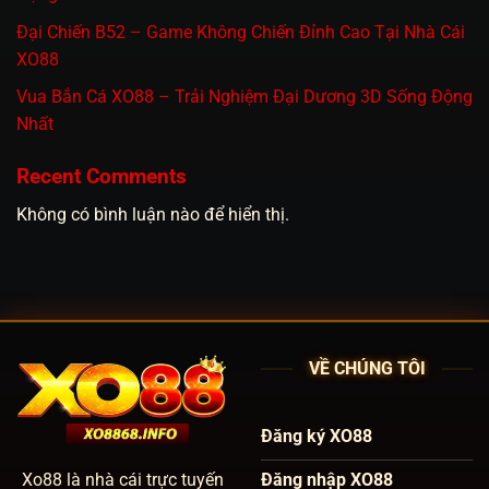
Đại Chiến B52 – Game Không Chiến Đỉnh Cao Tại Nhà Cái
XO88
Vua Bắn Cá XO88 – Trải Nghiệm Đại Dương 3D Sống Động
Nhất
Recent Comments
Không có bình luận nào để hiển thị.
VỀ CHÚNG TÔI
Đăng ký XO88
Xo88 là nhà cái trực tuyến
Đăng nhập XO88