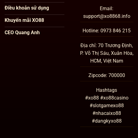
Điều khoản sử dụng
Email:
support@xo8868.info
Khuyến mãi XO88
Hotline: 0973 846 215
CEO Quang Anh
Địa chỉ: 70 Trương Định,
P. Võ Thị Sáu, Xuân Hòa,
HCM, Việt Nam
Zipcode: 700000
Hashtags
#xo88 #xo88casino
#slotgamexo88
#nhacaixo88
#dangkyxo88