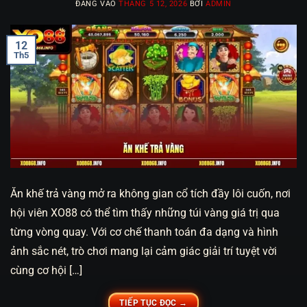
ĐĂNG VÀO
THÁNG 5 12, 2026
BỞI
ADMIN
12
Th5
Ăn khế trả vàng mở ra không gian cổ tích đầy lôi cuốn, nơi
hội viên XO88 có thể tìm thấy những túi vàng giá trị qua
từng vòng quay. Với cơ chế thanh toán đa dạng và hình
ảnh sắc nét, trò chơi mang lại cảm giác giải trí tuyệt vời
cùng cơ hội […]
TIẾP TỤC ĐỌC
→