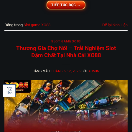
TIẾP TỤC ĐỌC
→
Đăng trong
Slot game XO88
Để lại bình luận
SLOT GAME XO88
Thương Gia Chợ Nổi – Trải Nghiệm Slot
Đậm Chất Tại Nhà Cái XO88
ĐĂNG VÀO
THÁNG 5 12, 2026
BỞI
ADMIN
12
Th5