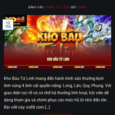
ĐĂNG VÀO
THÁNG 5 12, 2026
BỞI
ADMIN
12
Th5
Kho Báu Tứ Linh mang đến hành trình săn thưởng kịch
tính cùng 4 linh vật quyền năng: Long, Lân, Quy, Phụng. Với
giao diện rực rỡ và cơ chế trả thưởng linh hoạt, hội viên dễ
dàng tham gia và chinh phục các mức hũ từ nhỏ đến lớn.
Bài viết này xo88 com […]