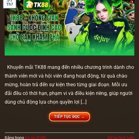
Th7
Khuyến mãi TK88 mang đến nhiều chương trình dành cho
thành viên mới và hội viên đang hoạt động, từ quà chào
mừng, hoàn trả đến sự kiện theo từng giai đoạn. Mỗi ưu
đãi đều có thời hạn, phạm vi và điều kiện riêng, giúp người
dùng chủ động lựa chọn quyền lợi […]
TIẾP TỤC ĐỌC
→
Đăng trong
Đá gà XO88
Để lại bình luận