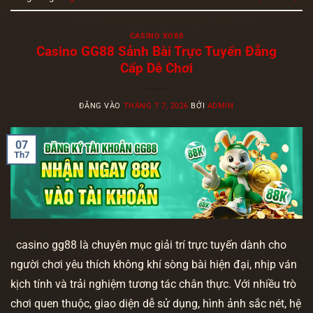
CASINO XO88
Casino GG88 Sảnh Bài Trực Tuyến Đẳng
Cấp Dễ Chơi
ĐĂNG VÀO
THÁNG 7 7, 2026
BỞI
ADMIN
07
Th7
casino gg88 là chuyên mục giải trí trực tuyến dành cho
người chơi yêu thích không khí sòng bài hiện đại, nhịp ván
kịch tính và trải nghiệm tương tác chân thực. Với nhiều trò
chơi quen thuộc, giao diện dễ sử dụng, hình ảnh sắc nét, hệ