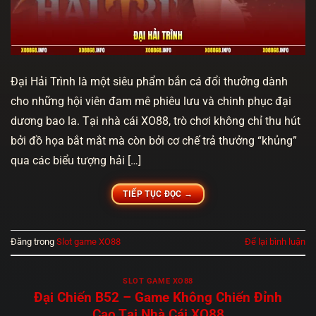
Đại Hải Trình là một siêu phẩm bắn cá đổi thưởng dành
cho những hội viên đam mê phiêu lưu và chinh phục đại
dương bao la. Tại nhà cái XO88, trò chơi không chỉ thu hút
bởi đồ họa bắt mắt mà còn bởi cơ chế trả thưởng “khủng”
qua các biểu tượng hải […]
TIẾP TỤC ĐỌC
→
Đăng trong
Slot game XO88
Để lại bình luận
SLOT GAME XO88
Đại Chiến B52 – Game Không Chiến Đỉnh
Cao Tại Nhà Cái XO88