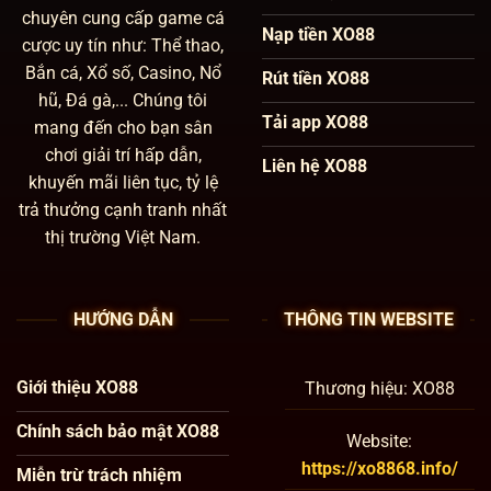
chuyên cung cấp game cá
Nạp tiền XO88
cược uy tín như: Thể thao,
Bắn cá, Xổ số, Casino, Nổ
Rút tiền XO88
hũ, Đá gà,... Chúng tôi
Tải app XO88
mang đến cho bạn sân
chơi giải trí hấp dẫn,
Liên hệ XO88
khuyến mãi liên tục, tỷ lệ
trả thưởng cạnh tranh nhất
thị trường Việt Nam.
HƯỚNG DẪN
THÔNG TIN WEBSITE
Giới thiệu XO88
Thương hiệu: XO88
Chính sách bảo mật XO88
Website:
https://xo8868.info/
Miễn trừ trách nhiệm