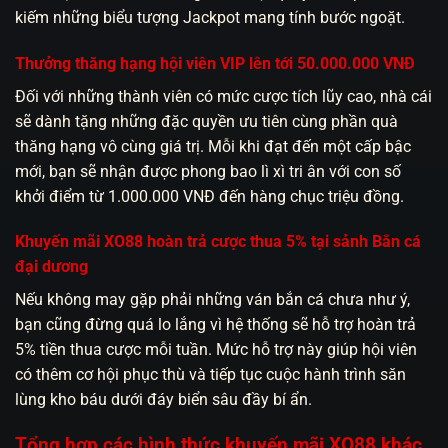
kiếm những biểu tượng Jackpot mang tính bước ngoặt.
Thưởng thăng hạng hội viên VIP lên tới 50.000.000 VNĐ
Đối với những thành viên có mức cược tích lũy cao, nhà cái
sẽ dành tặng những đặc quyền ưu tiên cùng phần quà
thăng hạng vô cùng giá trị. Mỗi khi đạt đến một cấp bậc
mới, bạn sẽ nhận được phong bao lì xì tri ân với con số
khởi điểm từ 1.000.000 VNĐ đến hàng chục triệu đồng.
Khuyến mãi XO88 hoàn trả cược thua 5% tại sảnh Bắn cá
đại dương
Nếu không may gặp phải những ván bắn cá chưa như ý,
bạn cũng đừng quá lo lắng vì hệ thống sẽ hỗ trợ hoàn trả
5% tiền thua cược mỗi tuần. Mức hỗ trợ này giúp hội viên
có thêm cơ hội phục thù và tiếp tục cuộc hành trình săn
lùng kho báu dưới đáy biển sâu đầy bí ẩn.
Tổng hợp các hình thức khuyến mãi XO88 khác