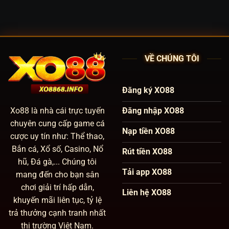
VỀ CHÚNG TÔI
Đăng ký XO88
Xo88 là nhà cái trực tuyến
Đăng nhập XO88
chuyên cung cấp game cá
Nạp tiền XO88
cược uy tín như: Thể thao,
Bắn cá, Xổ số, Casino, Nổ
Rút tiền XO88
hũ, Đá gà,... Chúng tôi
Tải app XO88
mang đến cho bạn sân
chơi giải trí hấp dẫn,
Liên hệ XO88
khuyến mãi liên tục, tỷ lệ
trả thưởng cạnh tranh nhất
thị trường Việt Nam.