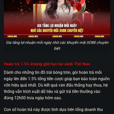
Gia tăng lợi nhuận mỗi ngày nhờ các khuyến mãi XO88 chuyên
biệt
Hoàn trả 1.5% không giới hạn tại sảnh Thể thao
Dành cho những tín đồ trái bóng tròn, gói hoàn trả mỗi
ngày lên đến 1.5% tổng tiền cược giúp bạn bảo toàn nguồn
vốn hiệu quả nhất. Dù kết quả ván đấu thắng hay thua, hệ
thống vẫn trích xuất dữ liệu và gửi trả tiền thưởng vào
đúng 12h00 trưa ngày hôm sau.
Con số hoàn trả này được tính dựa trên tổng doanh thu