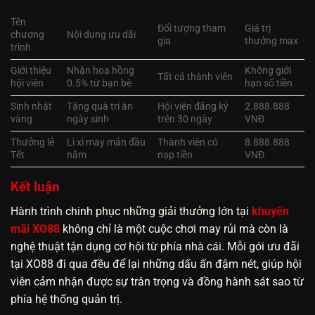
Tên
Đối tượng tham
Giá trị
chương
Nội dung ưu dãi
gia
thưởng max
trình
Giới thiệu
Nhận hoa hồng
Không giới
Tất cả thành viên
hội viên
0.5% từ bạn bè
hạn số tiền
Sinh nhật
Tặng quà tri ân
Hội viên đăng ký
2.888.888
vàng
ngày sinh
trên 30 ngày
VNĐ
Thưởng lễ
Lì xì may mắn đầu
Thành viên có
8.888.888
Tết
năm
nạp tiền
VNĐ
Kết luận
Hành trình chinh phục những giải thưởng lớn tại
khuyến
mãi XO88
không chỉ là một cuộc chơi may rủi mà còn là
nghệ thuật tận dụng cơ hội từ phía nhà cái. Mỗi gói ưu đãi
tại XO88 đi qua đều để lại những dấu ấn đậm nét, giúp hội
viên cảm nhận được sự trân trọng và đồng hành sát sao từ
phía hệ thống quản trị.