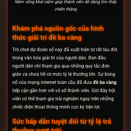
Nắm vững khái niệm giúp thành viên dễ dàng tìm thấy
chiến thắng
Khám phá nguồn gốc của hình
thức giải trí đề ba càng
Trò chơi dự đoán số này đã xuất hiện từ rất lâu đời
trong văn hóa giải trí của người dân. Ban đầu
người dân chỉ tham gia qua những quy tắc đơn
giản và chưa hề có mức tỷ lệ thưởng lớn. Sự bùng
nổ của mạng internet toàn cầu đã đưa
đề ba càng
tiếp cận gần hơn với vô số thành viên. Giờ đây hội
viên có thể tham gia trải nghiệm ngay trên những
chiếc điện thoại thông minh cực kỳ tiện lợi.
Sức hấp dẫn tuyệt đối từ tỷ lệ trả
thưởng vượt trội