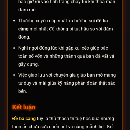
bao giờ rơi vào tình trạng cháy túi khi thỏa mãn
đam mê.
Thường xuyên cập nhật xu hướng soi
đề ba
càng
mới nhất để không bị tụt hậu so với đám
đông.
Nghỉ ngơi đúng lúc khi gặp xui xẻo giúp bảo
toàn số vốn và những thành quả bạn đã vất vả
gầy dựng.
Việc giao lưu với chuyên gia giúp bạn mở mang
tư duy và mài giũa kỹ năng phán đoán thật sắc
bén.
Kết luận
Đề ba càng
tuy là thử thách trí tuệ hóc búa nhưng
luôn ẩn chứa sức cuốn hút vô cùng mãnh liệt. Kết