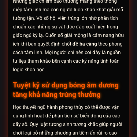
Những giấc chiêm bao thường mang theo thông
điệp tâm linh mà con người luôn khao khát giải mã
tường tận. Vô số hội viên trúng lớn nhờ phân tích
chuẩn xác những sự vật độc đáo xuất hiện trong
giấc ngủ kỳ lạ. Cuốn sổ giải mộng là cẩm nang hữu
ích khi bạn quyết định chốt
đề ba càng
theo phong
cách tâm linh. Mọi người chỉ nên coi đây là nguồn
tư liệu tham khảo bên cạnh các kỹ năng tính toán
logic khoa học.
Tuyệt kỹ sử dụng bóng âm dương
tăng khả năng trúng thưởng
Học thuyết ngũ hành phong thủy có thể được vận
dụng linh hoạt để phân tích sự biến động của các
dãy số. Quy luật tương sinh tương khắc giúp người
chơi loại bỏ những phương án tiềm ẩn rủi ro cao