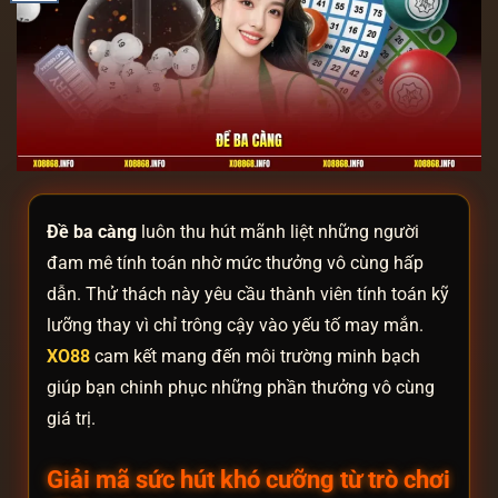
Đề ba càng
luôn thu hút mãnh liệt những người
đam mê tính toán nhờ mức thưởng vô cùng hấp
dẫn. Thử thách này yêu cầu thành viên tính toán kỹ
lưỡng thay vì chỉ trông cậy vào yếu tố may mắn.
XO88
cam kết mang đến môi trường minh bạch
giúp bạn chinh phục những phần thưởng vô cùng
giá trị.
Giải mã sức hút khó cưỡng từ trò chơi